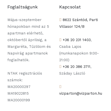
Foglaltságunk
Kapcsolat
Május-szeptember
8622 Szántód, Parti
hónapokban mind az 5
Villasor 124/B
apartman elérhető,
októbertől áprilisig, a
+36 20 231 1403
,
Margaréta, Tűzliliom és
Csaba Lajos
Napvirág apartmanok
(munkanapokon 9:00-
foglalhatók.
21:00)
+36 20 386 3711
,
NTAK regisztrációs
Száday László
számok:
MA20000297
MA19022815
vizparton@vizparton.hu
MA20000199