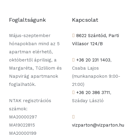
Foglaltságunk
Kapcsolat
Május-szeptember
8622 Szántód, Parti
hónapokban mind az 5
Villasor 124/B
apartman elérhető,
októbertől áprilisig, a
+36 20 231 1403
,
Margaréta, Tűzliliom és
Csaba Lajos
Napvirág apartmanok
(munkanapokon 9:00-
foglalhatók.
21:00)
+36 20 386 3711
,
NTAK regisztrációs
Száday László
számok:
MA20000297
MA19022815
vizparton@vizparton.hu
MA20000199