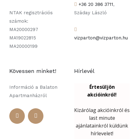
+36 20 386 3711
,
NTAK regisztrációs
Száday László
számok:
MA20000297
MA19022815
vizparton@vizparton.hu
MA20000199
Kövessen minket!
Hírlevél
Információ a Balaton
Apartmanházról