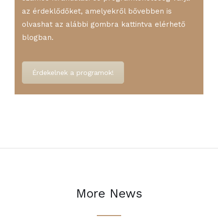
az érdeklődőket, amelyekről bővebben is
olvashat az alábbi gombra kattintva elérhető
blogban.
Érdekelnek a programok!
More News