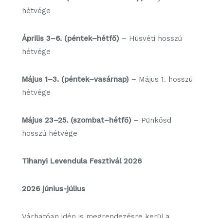
hétvége
Április 3–6. (péntek–hétfő)
– Húsvéti hosszú
hétvége
Május 1–3. (péntek–vasárnap)
– Május 1. hosszú
hétvége
Május 23–25. (szombat–hétfő)
– Pünkösd
hosszú hétvége
Tihanyi Levendula Fesztivál 2026
2026 június-július
Várhatóan idén is megrendezésre kerül a