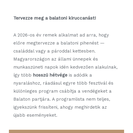
Tervezze meg a balatoni kiruccanást!
A 2026-os év remek alkalmat ad arra, hogy
előre megtervezze a balatoni pihenést —
családdal vagy a pároddal kettesben.
Magyarországon az állami ünnepek és
munkaszüneti napok idén kedvezően alakulnak,
így több
hosszú hétvége
is adódik a
nyaraláshoz, ráadásul egyre több fesztivál és
különleges program csábítja a vendégeket a
Balaton partjára. A programlista nem teljes,
igyekszünk frissíteni, ahogy meghirdetik az
újabb eseményeket.