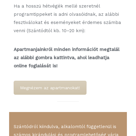
Ha a hosszú hétvégék mellé szeretnél
programtippeket is adni olvasóidnak, az alábbi
fesztiválokat és eseményeket érdemes számba
venni (Szántódtól kb. 10–20 km):
Apartmanjainkról minden információt megtalál
az alábbi gombra kattintva, ahol leadhatja
online foglalását is!
Megnézem az apartmanokat!
Szántódról kiindulva, alkalomtól függetlenül is
számos kirándulási és programlehetőség várja