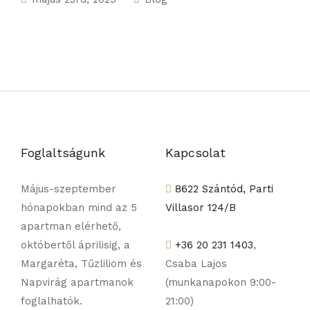
Foglaltságunk
Kapcsolat
Május-szeptember
8622 Szántód, Parti
hónapokban mind az 5
Villasor 124/B
apartman elérhető,
októbertől áprilisig, a
+36 20 231 1403
,
Margaréta, Tűzliliom és
Csaba Lajos
Napvirág apartmanok
(munkanapokon 9:00-
foglalhatók.
21:00)