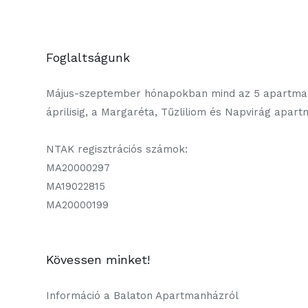
Foglaltságunk
Május-szeptember hónapokban mind az 5 apartman
áprilisig, a Margaréta, Tűzliliom és Napvirág apar
NTAK regisztrációs számok:
MA20000297
MA19022815
MA20000199
Kövessen minket!
Információ a Balaton Apartmanházról