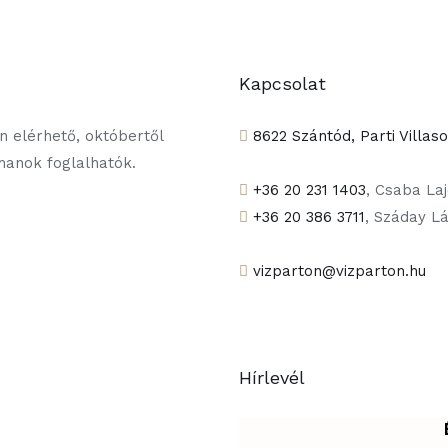
Kapcsolat
 elérhető, októbertől
8622 Szántód, Parti Villas
tmanok foglalhatók.
+36 20 231 1403
, Csaba La
+36 20 386 3711
, Száday L
vizparton@vizparton.hu
Hírlevél