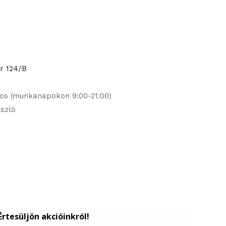
or 124/B
jos (munkanapokon 9:00-21:00)
ászló