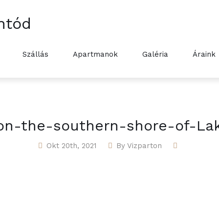
ntód
Szállás
Apartmanok
Galéria
Áraink
on-the-southern-shore-of-Lak
Okt 20th, 2021
By
Vizparton