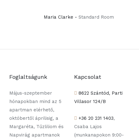
Maria Clarke -
Standard Room
Foglaltságunk
Kapcsolat
Május-szeptember
8622 Szántód, Parti
hónapokban mind az 5
Villasor 124/B
apartman elérhető,
októbertől áprilisig, a
+36 20 231 1403
,
Margaréta, Tűzliliom és
Csaba Lajos
Napvirág apartmanok
(munkanapokon 9:00-