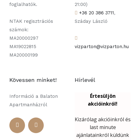
foglalhatók.
21:00)
+36 20 386 3711
,
NTAK regisztrációs
Száday László
számok:
MA20000297
MA19022815
vizparton@vizparton.hu
MA20000199
Kövessen minket!
Hírlevél
Információ a Balaton
Apartmanházról