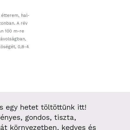
 étterem, hal-
zonban. A rév
an 100 m-re
 távolságban,
tőségét, 0,8-4
 egy hetet töltöttünk itt!
ényes, gondos, tiszta,
át környezetben, kedves és