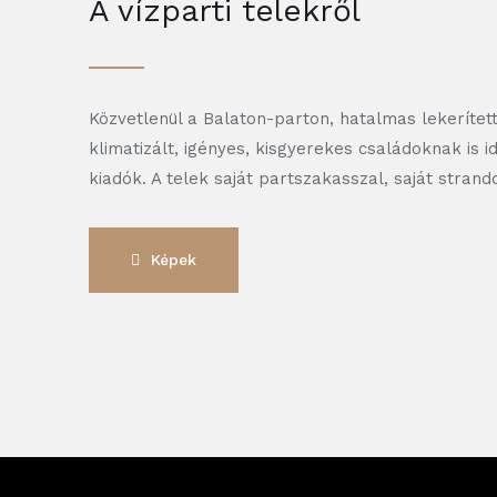
A vízparti telekről
Közvetlenül a Balaton-parton, hatalmas lekerítet
klimatizált, igényes, kisgyerekes családoknak is 
kiadók. A telek saját partszakasszal, saját strand
Képek