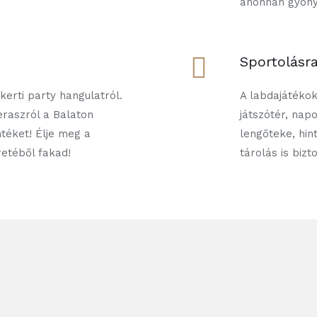
ahonnan gyöny
Sportolásr
kerti party hangulatról.
A labdajátékok
teraszról a Balaton
játszótér, nap
téket! Élje meg a
lengőteke, hin
etéből fakad!
tárolás is bizto