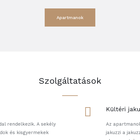
Apartmanok
Szolgáltatások
Kültéri jaku
dal rendelkezik. A sekély
Az apartmanokh
ládok és kisgyermekek
jakuzzi a jakuz