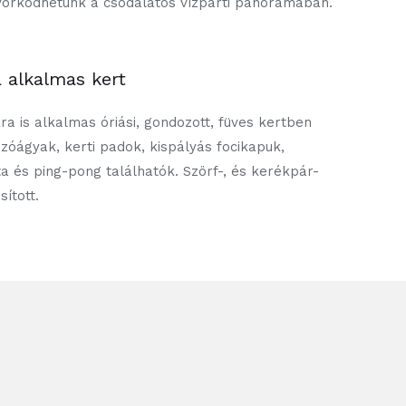
örködhetünk a csodálatos vízparti panorámában.
a alkalmas kert
ra is alkalmas óriási, gondozott, füves kertben
ozóágyak, kerti padok, kispályás focikapuk,
ta és ping-pong találhatók. Szörf-, és kerékpár-
sított.