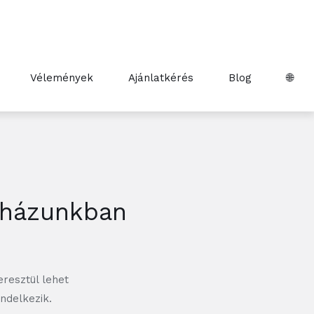
Vélemények
Ajánlatkérés
Blog
🌐
anházunkban
eresztül lehet
ndelkezik.