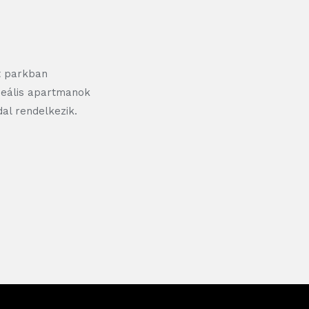
t parkban
ideális apartmanok
dal rendelkezik.