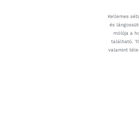
Kellemes séta
és lángossüt
mólója a h
található. T
valamint téle