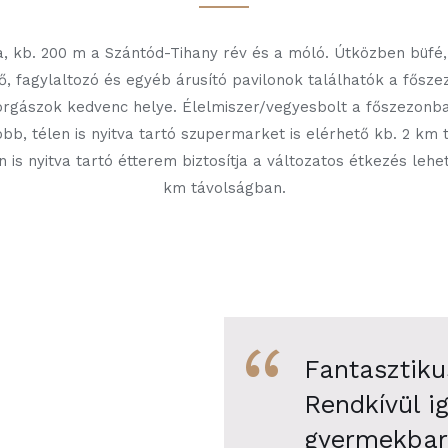
, kb. 200 m a Szántód-Tihany rév és a móló. Útközben büfé,
ő, fagylaltozó és egyéb árusító pavilonok találhatók a fősze
orgászok kedvenc helye. Élelmiszer/vegyesbolt a főszezonb
öbb, télen is nyitva tartó szupermarket is elérhető kb. 2 km
n is nyitva tartó étterem biztosítja a változatos étkezés lehe
km távolságban.
“
Fantasztikus
Rendkívül ig
gyermekbar