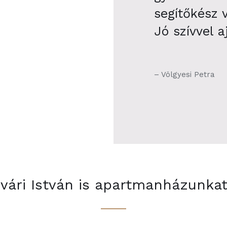
segítőkész 
Jó szívvel 
– Völgyesi Petra
ári István is apartmanházunkat 