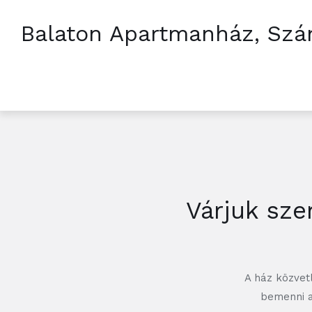
Balaton Apartmanház, Szá
Várjuk sze
A ház közvetl
bemenni a