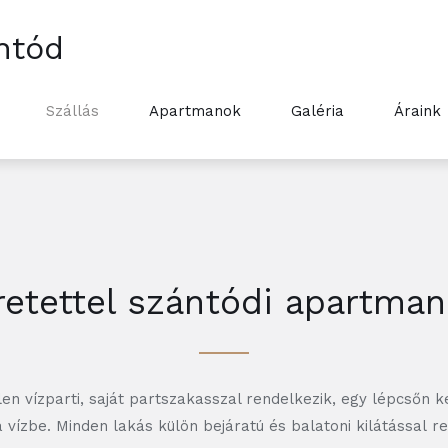
ntód
Szállás
Apartmanok
Galéria
Áraink
retettel szántódi apartm
en vízparti, saját partszakasszal rendelkezik, egy lépcsőn k
 vízbe. Minden lakás külön bejáratú és balatoni kilátással re