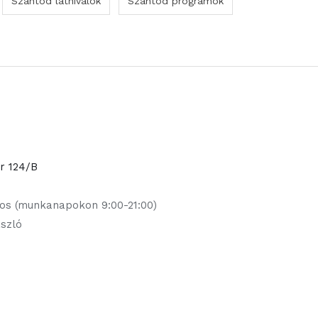
Szántód látnivalók
Szántód programok
or 124/B
jos (munkanapokon 9:00-21:00)
ászló