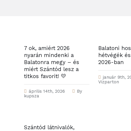
7 ok, amiért 2026
Balatoni ho
nyarán mindenki a
hétvégék é
Balatonra megy – és
2026-ban
miért Szántód lesz a
titkos favorit! 💛
január 9th, 2
Vizparton
április 14th, 2026
By
kupsza
Szántód látnivalók,