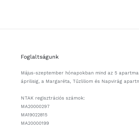
Foglaltságunk
Május-szeptember hónapokban mind az 5 apartman
áprilisig, a Margaréta, Tűzliliom és Napvirág apar
NTAK regisztrációs számok:
MA20000297
MA19022815
MA20000199