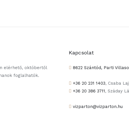
Kapcsolat
 elérhető, októbertől
8622 Szántód, Parti Villas
tmanok foglalhatók.
+36 20 231 1403
, Csaba La
+36 20 386 3711
, Száday L
vizparton@vizparton.hu