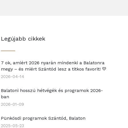
Legújabb cikkek
7 ok, amiért 2026 nyarán mindenki a Balatonra
megy – és miért Szántód lesz a titkos favorit! 💛
2026-04-14
Balatoni hosszú hétvégék és programok 2026-
ban
2026-01-09
Pünkösdi programok Szántód, Balaton
2025-05-23