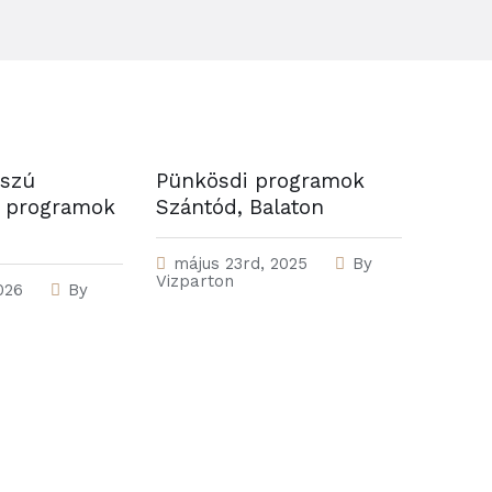
sszú
Pünkösdi programok
s programok
Szántód, Balaton
május 23rd, 2025
By
Vizparton
026
By