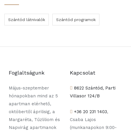
Szántód látnivalók
Szántód programok
Foglaltságunk
Kapcsolat
Május-szeptember
8622 Szántód, Parti
hónapokban mind az 5
Villasor 124/B
apartman elérhető,
októbertől áprilisig, a
+36 20 231 1403
,
Margaréta, Tűzliliom és
Csaba Lajos
Napvirág apartmanok
(munkanapokon 9:00-