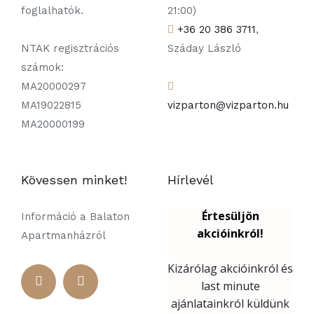
foglalhatók.
21:00)
+36 20 386 3711
,
NTAK regisztrációs
Száday László
számok:
MA20000297
MA19022815
vizparton@vizparton.hu
MA20000199
Kövessen minket!
Hírlevél
Információ a Balaton
Apartmanházról