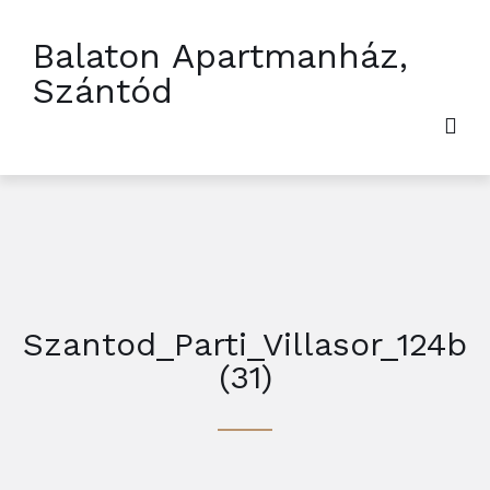
Balaton Apartmanház,
Szántód
Szantod_Parti_Villasor_124b
(31)