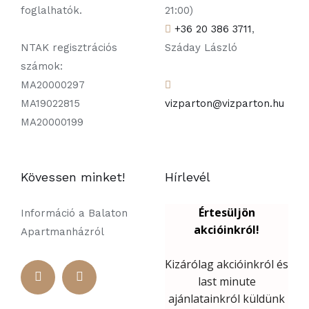
foglalhatók.
21:00)
+36 20 386 3711
,
NTAK regisztrációs
Száday László
számok:
MA20000297
MA19022815
vizparton@vizparton.hu
MA20000199
Kövessen minket!
Hírlevél
Információ a Balaton
Apartmanházról