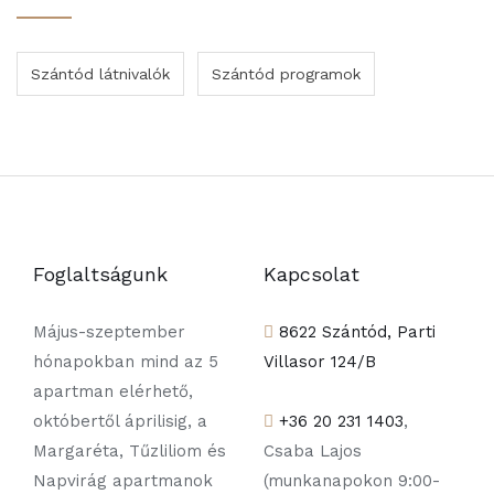
Szántód látnivalók
Szántód programok
Foglaltságunk
Kapcsolat
Május-szeptember
8622 Szántód, Parti
hónapokban mind az 5
Villasor 124/B
apartman elérhető,
októbertől áprilisig, a
+36 20 231 1403
,
Margaréta, Tűzliliom és
Csaba Lajos
Napvirág apartmanok
(munkanapokon 9:00-