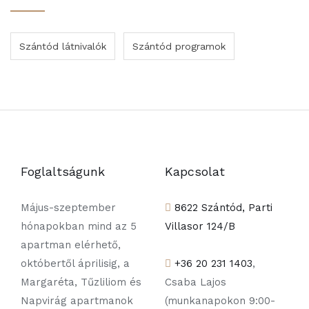
Szántód látnivalók
Szántód programok
Foglaltságunk
Kapcsolat
Május-szeptember
8622 Szántód, Parti
hónapokban mind az 5
Villasor 124/B
apartman elérhető,
októbertől áprilisig, a
+36 20 231 1403
,
Margaréta, Tűzliliom és
Csaba Lajos
Napvirág apartmanok
(munkanapokon 9:00-