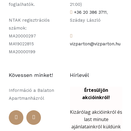
foglalhatók.
21:00)
+36 20 386 3711
,
NTAK regisztrációs
Száday László
számok:
MA20000297
MA19022815
vizparton@vizparton.hu
MA20000199
Kövessen minket!
Hírlevél
Információ a Balaton
Apartmanházról