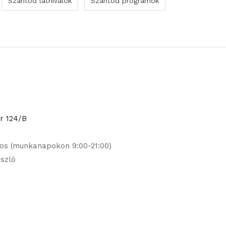
Szántód látnivalók
Szántód programok
or 124/B
jos (munkanapokon 9:00-21:00)
ászló