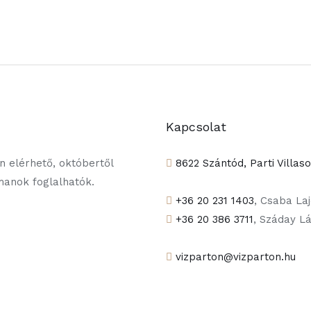
Kapcsolat
 elérhető, októbertől
8622 Szántód, Parti Villas
tmanok foglalhatók.
+36 20 231 1403
, Csaba La
+36 20 386 3711
, Száday L
vizparton@vizparton.hu