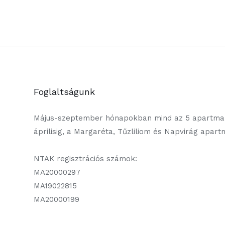
Foglaltságunk
Május-szeptember hónapokban mind az 5 apartman
áprilisig, a Margaréta, Tűzliliom és Napvirág apar
NTAK regisztrációs számok:
MA20000297
MA19022815
MA20000199