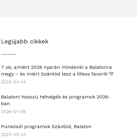
Legújabb cikkek
7 ok, amiért 2026 nyarán mindenki a Balatonra
megy – és miért Szántód lesz a titkos favorit! 💛
2026-04-14
Balatoni hosszú hétvégék és programok 2026-
ban
2026-01-09
Pünkösdi programok Szántód, Balaton
2025-05-23