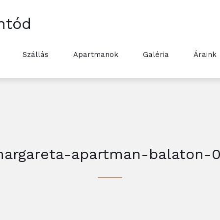
ntód
Szállás
Apartmanok
Galéria
Áraink
argareta-apartman-balaton-