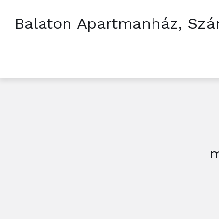
Balaton Apartmanház, Szá
m