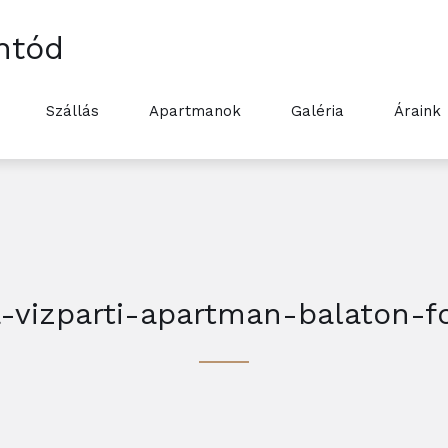
ntód
Szállás
Apartmanok
Galéria
Áraink
-vizparti-apartman-balaton-fo