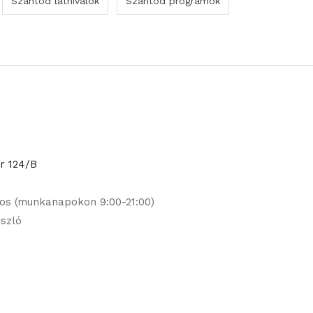
Szántód látnivalók
Szántód programok
or 124/B
jos (munkanapokon 9:00-21:00)
ászló