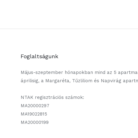
Foglaltságunk
Május-szeptember hónapokban mind az 5 apartman
áprilisig, a Margaréta, Tűzliliom és Napvirág apar
NTAK regisztrációs számok:
MA20000297
MA19022815
MA20000199