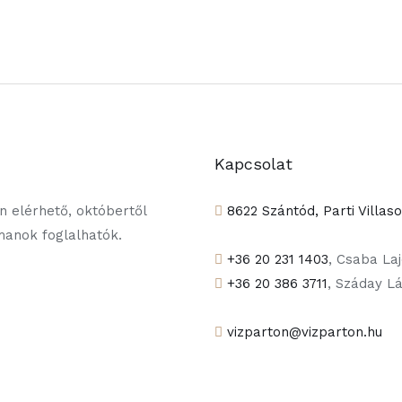
Kapcsolat
 elérhető, októbertől
8622 Szántód, Parti Villas
tmanok foglalhatók.
+36 20 231 1403
, Csaba La
+36 20 386 3711
, Száday L
vizparton@vizparton.hu