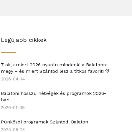
Legújabb cikkek
7 ok, amiért 2026 nyarán mindenki a Balatonra
megy – és miért Szántód lesz a titkos favorit! 💛
2026-04-14
Balatoni hosszú hétvégék és programok 2026-
ban
2026-01-09
Pünkösdi programok Szántód, Balaton
2025-05-23