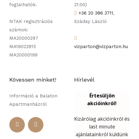
foglalhatók.
21:00)
+36 20 386 3711
,
NTAK regisztrációs
Száday László
számok:
MA20000297
MA19022815
vizparton@vizparton.hu
MA20000199
Kövessen minket!
Hírlevél
Információ a Balaton
Apartmanházról