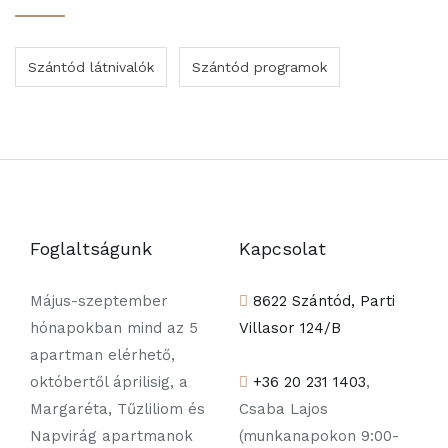
Szántód látnivalók
Szántód programok
Foglaltságunk
Kapcsolat
Május-szeptember
8622 Szántód, Parti
hónapokban mind az 5
Villasor 124/B
apartman elérhető,
októbertől áprilisig, a
+36 20 231 1403
,
Margaréta, Tűzliliom és
Csaba Lajos
Napvirág apartmanok
(munkanapokon 9:00-