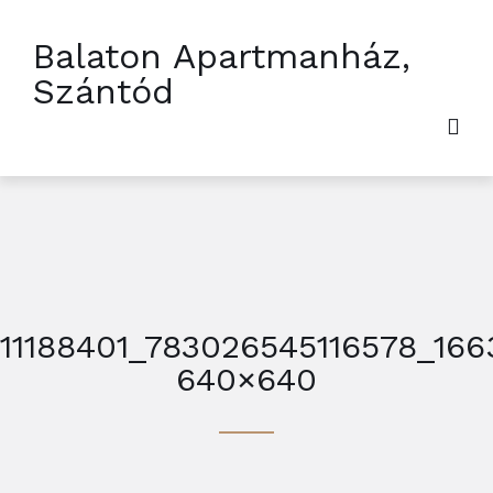
Balaton Apartmanház,
Szántód
11188401_783026545116578_16
640×640