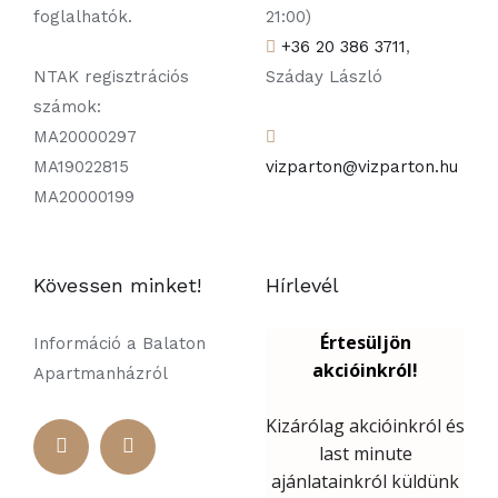
foglalhatók.
21:00)
+36 20 386 3711
,
NTAK regisztrációs
Száday László
számok:
MA20000297
MA19022815
vizparton@vizparton.hu
MA20000199
Kövessen minket!
Hírlevél
Információ a Balaton
Apartmanházról