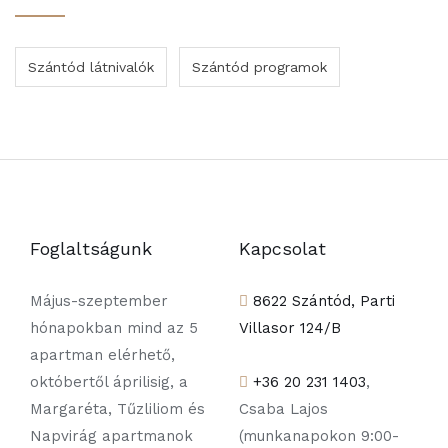
Szántód látnivalók
Szántód programok
Foglaltságunk
Kapcsolat
Május-szeptember
8622 Szántód, Parti
hónapokban mind az 5
Villasor 124/B
apartman elérhető,
októbertől áprilisig, a
+36 20 231 1403
,
Margaréta, Tűzliliom és
Csaba Lajos
Napvirág apartmanok
(munkanapokon 9:00-