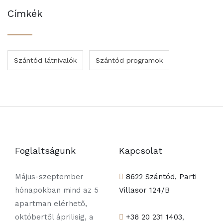
Címkék
Szántód látnivalók
Szántód programok
Foglaltságunk
Kapcsolat
Május-szeptember
8622 Szántód, Parti
hónapokban mind az 5
Villasor 124/B
apartman elérhető,
októbertől áprilisig, a
+36 20 231 1403
,