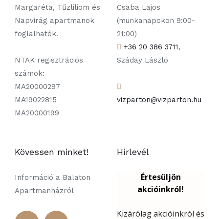
Margaréta, Tűzliliom és
Csaba Lajos
Napvirág apartmanok
(munkanapokon 9:00-
foglalhatók.
21:00)
+36 20 386 3711
,
NTAK regisztrációs
Száday László
számok:
MA20000297
MA19022815
vizparton@vizparton.hu
MA20000199
Kövessen minket!
Hírlevél
Információ a Balaton
Apartmanházról