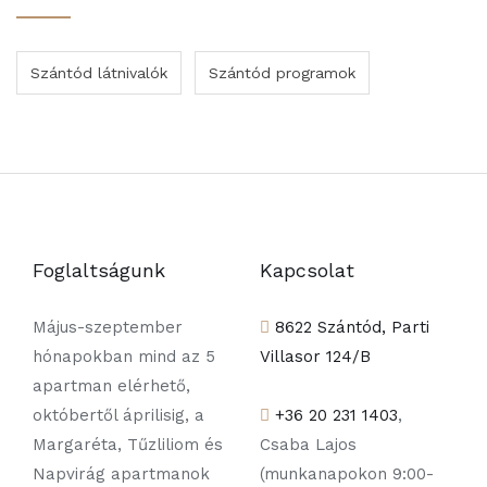
Szántód látnivalók
Szántód programok
Foglaltságunk
Kapcsolat
Május-szeptember
8622 Szántód, Parti
hónapokban mind az 5
Villasor 124/B
apartman elérhető,
októbertől áprilisig, a
+36 20 231 1403
,
Margaréta, Tűzliliom és
Csaba Lajos
Napvirág apartmanok
(munkanapokon 9:00-