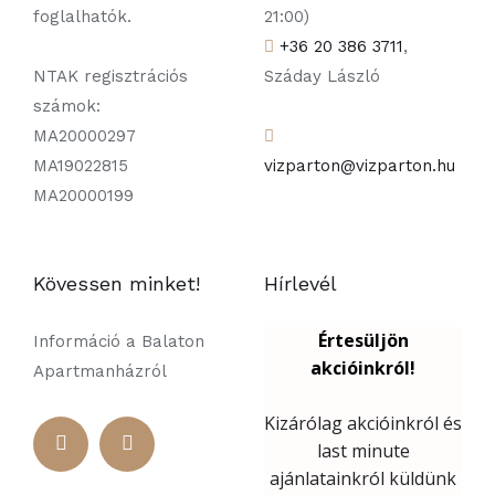
foglalhatók.
21:00)
+36 20 386 3711
,
NTAK regisztrációs
Száday László
számok:
MA20000297
MA19022815
vizparton@vizparton.hu
MA20000199
Kövessen minket!
Hírlevél
Információ a Balaton
Apartmanházról