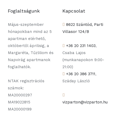
Foglaltságunk
Kapcsolat
Május-szeptember
8622 Szántód, Parti
hónapokban mind az 5
Villasor 124/B
apartman elérhető,
októbertől áprilisig, a
+36 20 231 1403
,
Margaréta, Tűzliliom és
Csaba Lajos
Napvirág apartmanok
(munkanapokon 9:00-
foglalhatók.
21:00)
+36 20 386 3711
,
NTAK regisztrációs
Száday László
számok:
MA20000297
MA19022815
vizparton@vizparton.hu
MA20000199