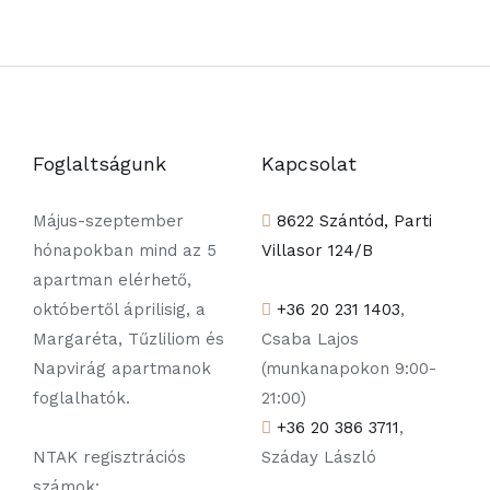
Foglaltságunk
Kapcsolat
Május-szeptember
8622 Szántód, Parti
hónapokban mind az 5
Villasor 124/B
apartman elérhető,
októbertől áprilisig, a
+36 20 231 1403
,
Margaréta, Tűzliliom és
Csaba Lajos
Napvirág apartmanok
(munkanapokon 9:00-
foglalhatók.
21:00)
+36 20 386 3711
,
NTAK regisztrációs
Száday László
számok: