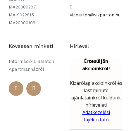
MA20000297
MA19022815
vizparton@vizparton.hu
MA20000199
Kövessen minket!
Hírlevél
Információ a Balaton
Apartmanházról