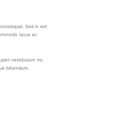
s consequat. Sed in est
commodo lacus ac
pien vestibulum mi,
gue bibendum.