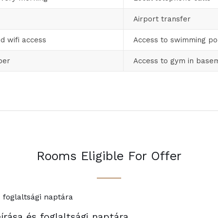
Airport transfer
d wifi access
Access to swimming po
per
Access to gym in base
Rooms Eligible For Offer
írása és foglaltsági naptára