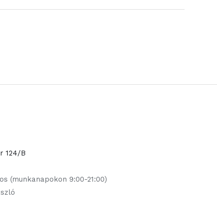
or 124/B
jos (munkanapokon 9:00-21:00)
ászló