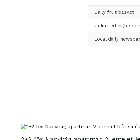
Daily fruit basket
Unlimited high-spee
Local daily newspa
2+2 fős Napvirág apartman 2. emelet le