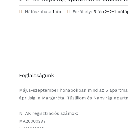
Hálószobák:
1 db
Férőhely:
5 fő (2+2+1 pótá
Foglaltságunk
Május-szeptember hónapokban mind az 5 apartman
áprilisig, a Margaréta, Tűzliliom és Napvirág apar
NTAK regisztrációs számok:
MA20000297