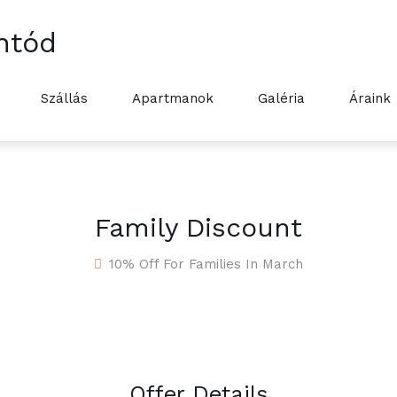
ntód
Szállás
Apartmanok
Galéria
Áraink
Family Discount
10% Off For Families In March
Offer Details