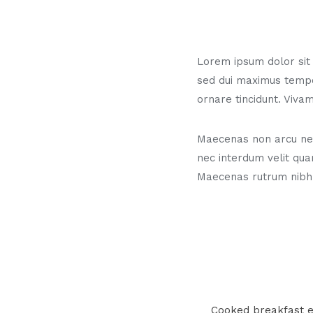
Lorem ipsum dolor sit a
sed dui maximus temp
ornare tincidunt. Vivam
Maecenas non arcu neq
nec interdum velit qua
Maecenas rutrum nibh
Cooked breakfast 