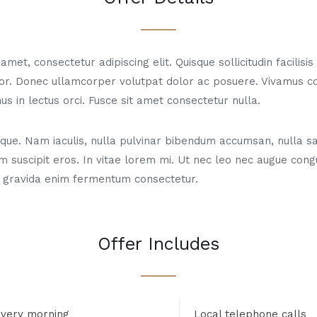
met, consectetur adipiscing elit. Quisque sollicitudin facilisi
or. Donec ullamcorper volutpat dolor ac posuere. Vivamus 
us in lectus orci. Fusce sit amet consectetur nulla.
ue. Nam iaculis, nulla pulvinar bibendum accumsan, nulla sa
m suscipit eros. In vitae lorem mi. Ut nec leo nec augue con
 gravida enim fermentum consectetur.
Offer Includes
every morning
Local telephone calls