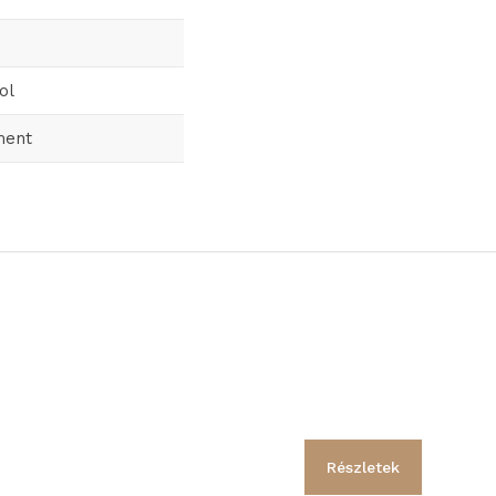
ol
ment
Részletek