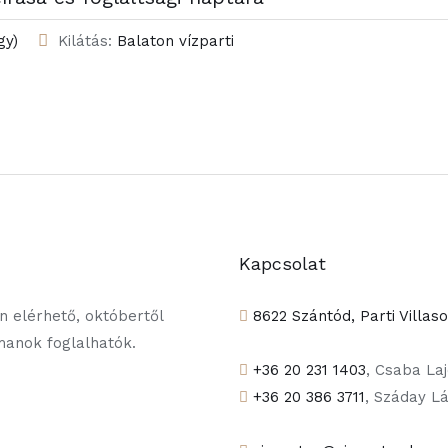
gy)
Kilátás:
Balaton vízparti
Kapcsolat
 elérhető, októbertől
8622 Szántód, Parti Villas
tmanok foglalhatók.
+36 20 231 1403
, Csaba La
+36 20 386 3711
, Száday L