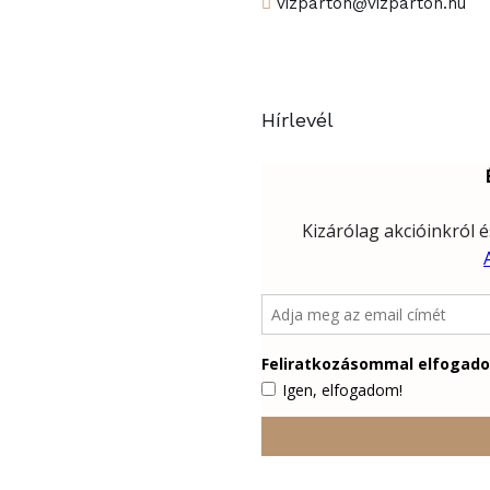
vizparton@vizparton.hu
Hírlevél