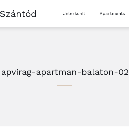
 Szántód
Unterkunft
Apartments
napvirag-apartman-balaton-02