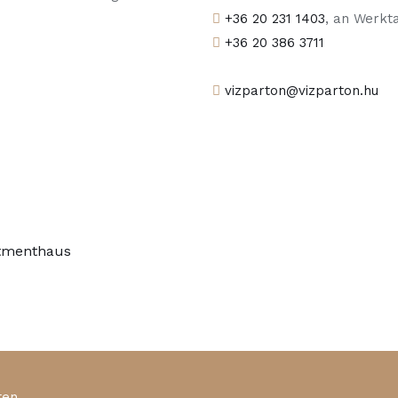
+36 20 231 1403
, an Werkt
+36 20 386 3711
vizparton@vizparton.hu
rtmenthaus
ten