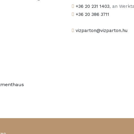
+36 20 231 1403
, an Werkt
+36 20 386 3711
vizparton@vizparton.hu
rtmenthaus
ten