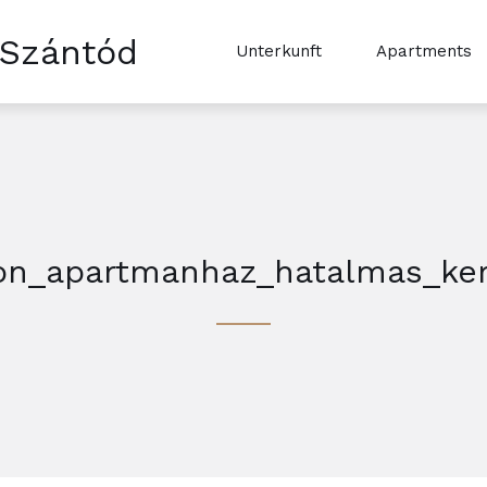
 Szántód
Unterkunft
Apartments
on_apartmanhaz_hatalmas_ke