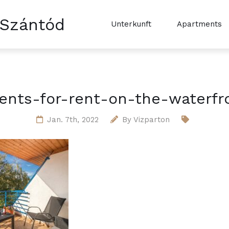
 Szántód
Unterkunft
Apartments
nts-for-rent-on-the-waterfr
Jan. 7th, 2022
By
Vizparton