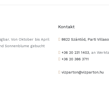
Kontakt
gbar. Von Oktober bis April
8622 Szántód, Parti Villas
und Sonnenblume gebucht
+36 20 231 1403
, an Werkt
+36 20 386 3711
vizparton@vizparton.hu