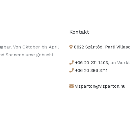
Kontakt
gbar. Von Oktober bis April
8622 Szántód, Parti Villas
und Sonnenblume gebucht
+36 20 231 1403
, an Werkt
+36 20 386 3711
vizparton@vizparton.hu