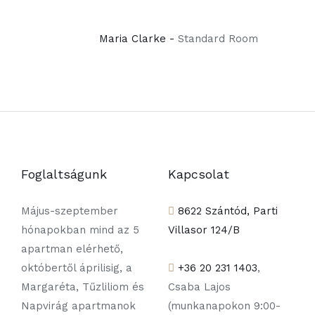
Maria Clarke -
Standard Room
Foglaltságunk
Kapcsolat
Május-szeptember
8622 Szántód, Parti
hónapokban mind az 5
Villasor 124/B
apartman elérhető,
októbertől áprilisig, a
+36 20 231 1403
,
Margaréta, Tűzliliom és
Csaba Lajos
Napvirág apartmanok
(munkanapokon 9:00-