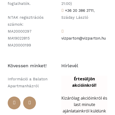
foglalhatók.
21:00)
+36 20 386 3711
,
NTAK regisztrációs
Száday László
számok:
MA20000297
MA19022815
vizparton@vizparton.hu
MA20000199
Kövessen minket!
Hírlevél
Információ a Balaton
Apartmanházról